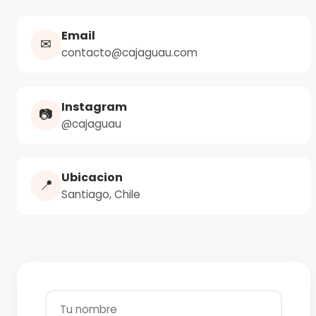
Email
✉
contacto@cajaguau.com
Instagram
📷
@cajaguau
Ubicacion
📍
Santiago, Chile