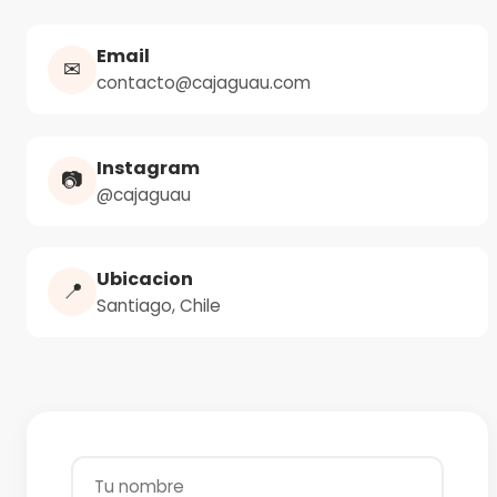
Email
✉
contacto@cajaguau.com
Instagram
📷
@cajaguau
Ubicacion
📍
Santiago, Chile