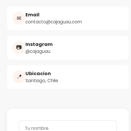
Email
✉
contacto@cajaguau.com
Instagram
📷
@cajaguau
Ubicacion
📍
Santiago, Chile