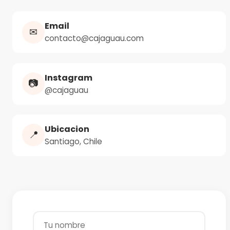
Email
✉
contacto@cajaguau.com
Instagram
📷
@cajaguau
Ubicacion
📍
Santiago, Chile