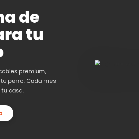
na de
ra tu
o
icables premium,
 tu perro. Cada mes
 tu casa.
a