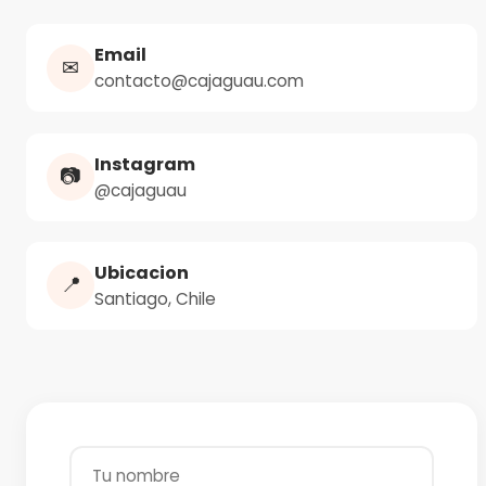
Email
✉
contacto@cajaguau.com
Instagram
📷
@cajaguau
Ubicacion
📍
Santiago, Chile