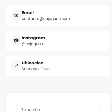
Email
✉
contacto@cajaguau.com
Instagram
📷
@cajaguau
Ubicacion
📍
Santiago, Chile