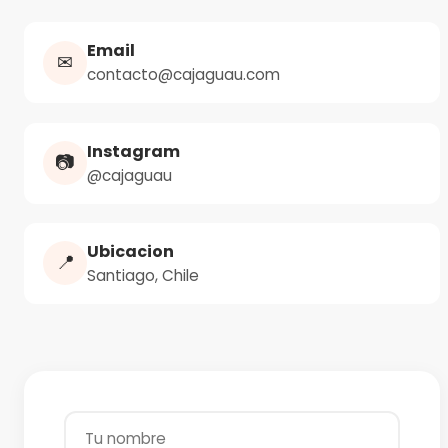
Email
✉
contacto@cajaguau.com
Instagram
📷
@cajaguau
Ubicacion
📍
Santiago, Chile