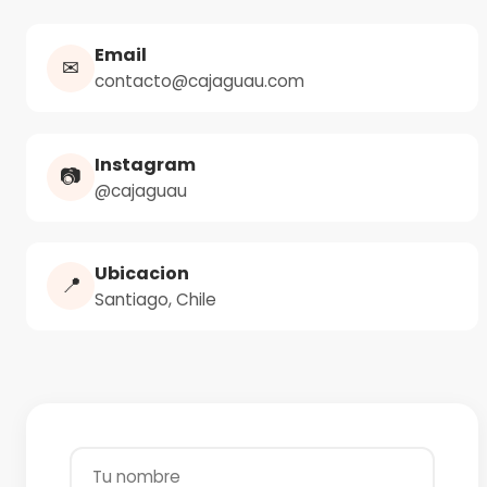
Email
✉
contacto@cajaguau.com
Instagram
📷
@cajaguau
Ubicacion
📍
Santiago, Chile