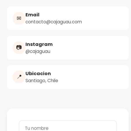
Email
✉
contacto@cajaguau.com
Instagram
📷
@cajaguau
Ubicacion
📍
Santiago, Chile