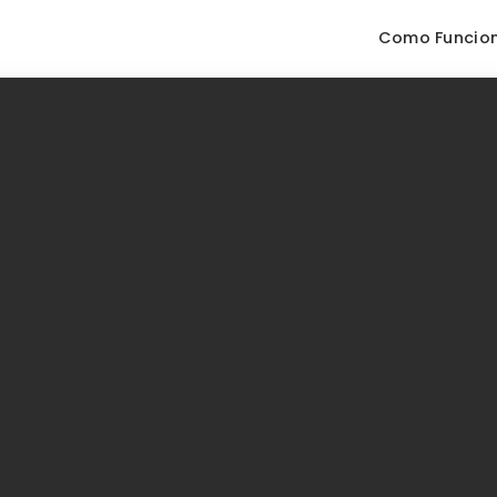
Como Funcio