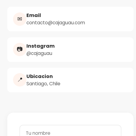
Email
✉
contacto@cajaguau.com
Instagram
📷
@cajaguau
Ubicacion
📍
Santiago, Chile