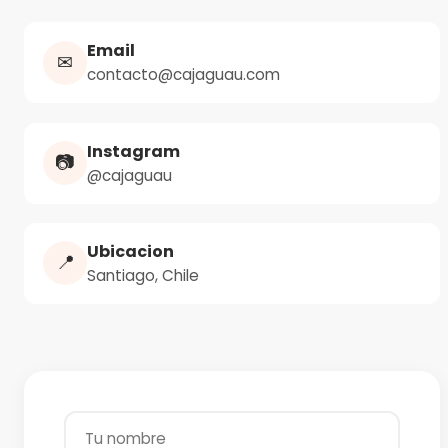
Email
✉
contacto@cajaguau.com
Instagram
📷
@cajaguau
Ubicacion
📍
Santiago, Chile