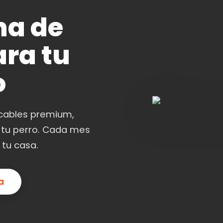
na de
ra tu
o
icables premium,
 tu perro. Cada mes
 tu casa.
a