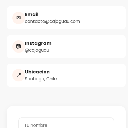
Email
✉
contacto@cajaguau.com
Instagram
📷
@cajaguau
Ubicacion
📍
Santiago, Chile